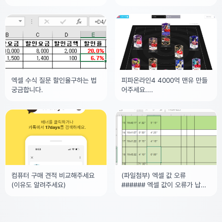
션 알려주세요2010년대 쯤 하던
행 계획을 구상중인데요
만화고 미국
엑셀 수식 질문 할인율구하는 법
피파온라인4 4000억 맨유 만들
궁금합니다.
어주세요....
컴퓨터 구매 견적 비교해주세요
(파일첨부) 엑셀 값 오류
(이유도 알려주세요)
###### 엑셀 값이 오류가 납니
다 ####### 으로 뜨는데 타 pc
나 기기로